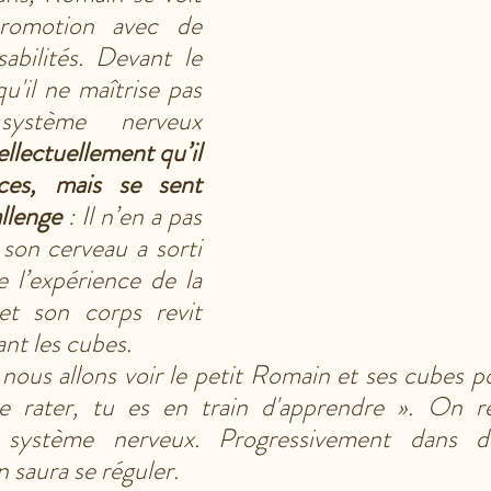
romotion avec de 
abilités. Devant le 
u'il ne maîtrise pas 
ystème nerveux 
tellectuellement qu’il 
es, mais se sent 
allenge 
: Il n’en a pas 
son cerveau a sorti 
 l’expérience de la 
t son corps revit 
ant les cubes.
ous allons voir le petit Romain et ses cubes pour
e rater, tu es en train d'apprendre ». On r
ystème nerveux. Progressivement dans des
n saura se réguler.