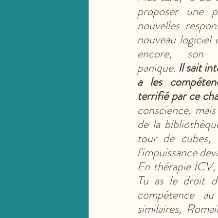
proposer une p
nouvelles respons
nouveau logiciel q
encore, son s
panique. 
Il sait in
a les compétenc
terrifié par ce ch
conscience, mais 
de la bibliothèque
tour de cubes, e
l'impuissance dev
En thérapie ICV, n
Tu as le droit d
compétence au s
similaires,  Romai