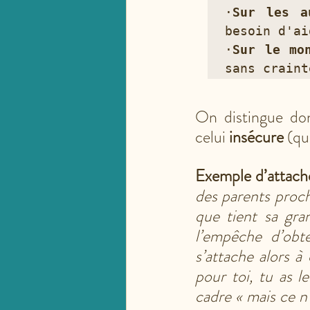
·
Sur les a
besoin d'ai
·
Sur le mo
sans craint
On distingue don
celui 
insécure
 (qu
Exemple d’attach
des parents proche
que tient sa gra
l’empêche d’obte
s’attache alors à
pour toi, tu as l
cadre « mais ce n’