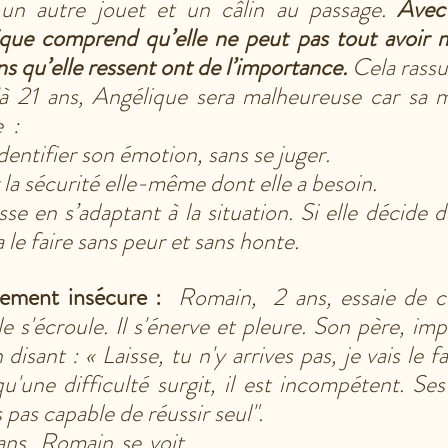
 un autre jouet et un câlin au passage. 
Avec
que comprend qu’elle ne peut pas tout avoir m
s qu’elle ressent ont de l’importance.
 Cela rass
’à 21 ans, Angélique sera malheureuse car sa m
  :
identifier son émotion, sans se juger.
 la sécurité elle-même dont elle a besoin.
sse en s’adaptant à la situation. Si elle décide d
a le faire sans peur et sans honte.  
ement insécure :
Romain,  2 ans, essaie de c
e s'écroule. Il s'énerve et pleure. Son père, impat
disant : « Laisse, tu n'y arrives pas, je vais le f
'une difficulté surgit, il est incompétent. Ses "
s pas capable de réussir seul".
ans, Romain se voit 