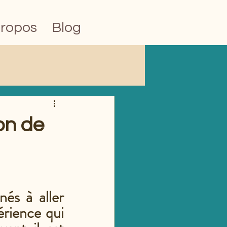
propos
Blog
ion de
s à aller 
rience qui 