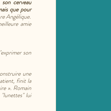
 son cerveau 
ais que pour 
ure Angélique.
eilleure amie 
’exprimer son 
onstruire une 
ient, finit la 
aire ». Romain 
lunettes" lui 