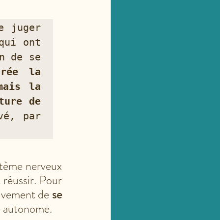
 juger 
ui ont 
 de se 
rée la 
ais la 
ure de 
é, par 
tème nerveux 
 réussir. Pour 
sivement de 
se 
re autonome.