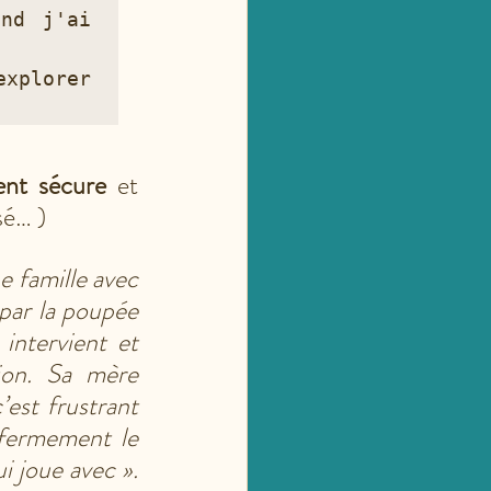
nd j'ai 
xplorer 
ent sécure
 et 
sé… )
 famille avec 
par la poupée 
ntervient et 
ion. Sa mère 
est frustrant 
 fermement le 
 joue avec ». 