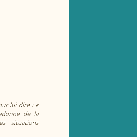
 lui dire : « 
edonne de la 
 situations 