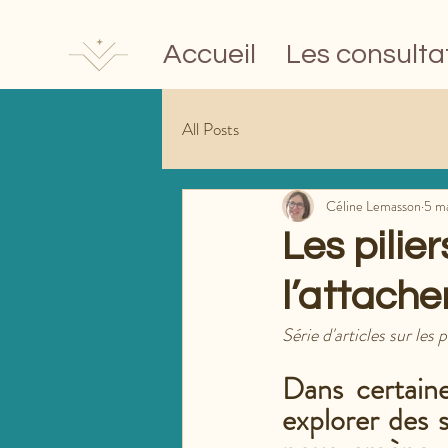
Accueil
Les consulta
All Posts
Céline Lemasson
5 m
Les pilier
l’attach
Série d'articles sur les 
Dans certain
explorer des s