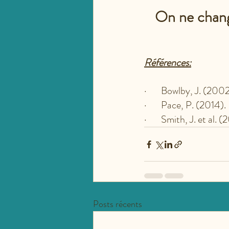
On ne change
Références:
·       Bowlby, J. (2002
·       Pace, P. (2014). 
·       Smith, J. et al. (
Posts récents