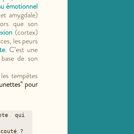
au émotionnel
et amygdale) 
déjà très actif, alors que son 
exion
 (cortex) 
ces, les peurs 
te
. C’est une 
 base de son 
 les tempêtes 
lunettes" pour 
te qui 
couté ?
