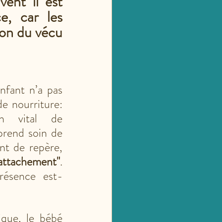
ent il est 
e, car les 
on du vécu 
nfant n’a pas 
e nourriture: 
il a un besoin vital de 
prend soin de 
nt de repère, 
ttachement"
. 
résence est-
ique, le bébé 