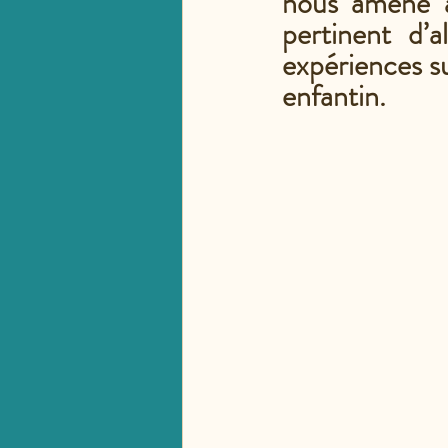
nous amène à 
pertinent d’a
expériences su
enfantin.