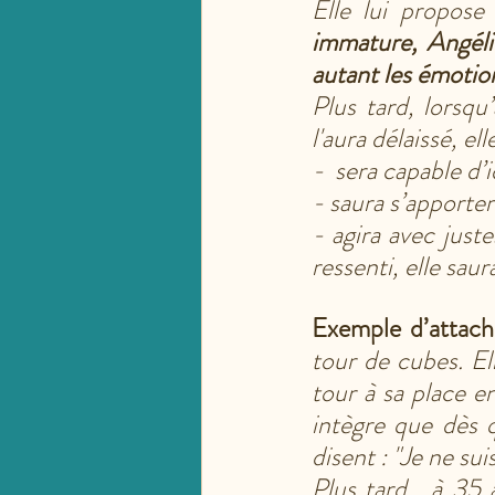
Elle lui propose
immature, Angéli
autant les émotion
Plus tard, lorsqu
l'aura délaissé, elle
-  sera capable d’
- saura s’apporter
- agira avec juste
ressenti, elle saur
Exemple d’attach
tour de cubes. Ell
tour à sa place en 
intègre que dès qu
disent : "Je ne sui
Plus tard,  à 35 