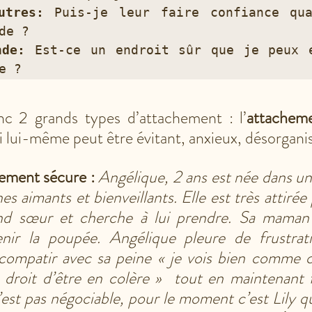
utres:
 Puis-je leur faire confiance qua
de ?

nde: 
Est-ce un endroit sûr que je peux e
e ?
c 2 grands types d’attachement : l’
attachem
i lui-même peut être évitant, anxieux, désorgani
ement sécure : 
Angélique, 2 ans est née dans une
s aimants et bienveillants. Elle est très attirée 
nd sœur et cherche à lui prendre. Sa maman i
nir la poupée. Angélique pleure de frustrat
 compatir avec sa peine « je vois bien comme c’
e droit d’être en colère »  tout en maintenant
est pas négociable, pour le moment c’est Lily qui